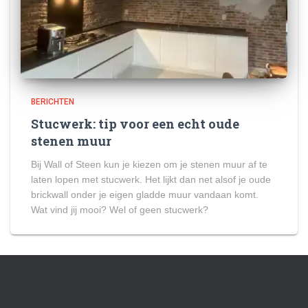
BERICHTEN
Stucwerk: tip voor een echt oude
stenen muur
Bij Wall of Steen kun je kiezen om je stenen muur af te
laten lopen met stucwerk. Het lijkt dan net alsof je oude
brickwall onder je eigen gladde muur vandaan komt.
Wat vind jij mooi? Wel of geen stucwerk?