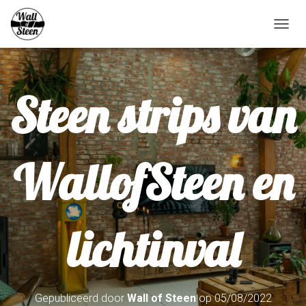
N
A
V
I
G
Steen strips van
A
T
I
E
W
WallofSteen en
I
S
S
E
L
lichtinval
E
N
Gepubliceerd door
Wall of Steen
op
05/08/2022