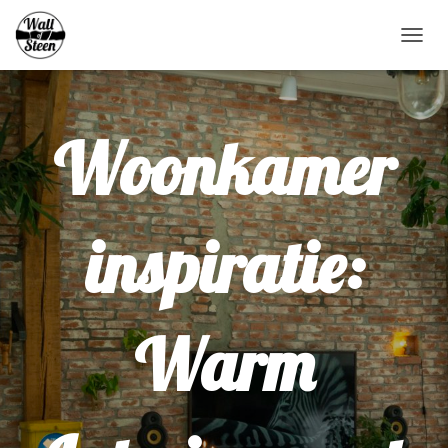
N
A
V
I
G
Woonkamer
A
T
I
E
W
inspiratie:
I
S
S
E
L
Warm
E
N