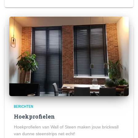
BERICHTEN
Hoekprofielen
Hoekprofielen van Wall of Steen maken jouw brickwall
van dunne steenstrips net echt!