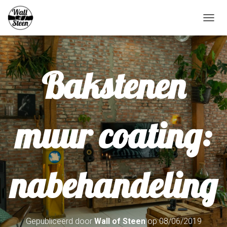
N
A
V
I
G
Bakstenen
A
T
I
E
W
muur coating:
I
S
S
E
L
nabehandeling
E
N
Gepubliceerd door
Wall of Steen
op
08/06/2019