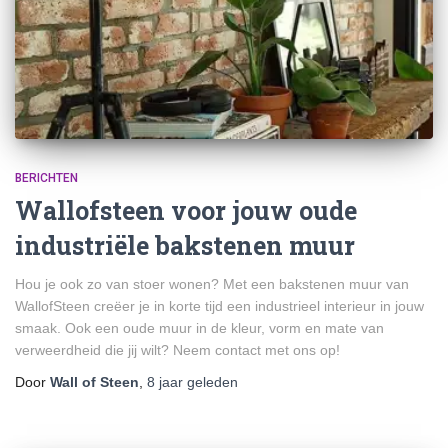
BERICHTEN
Wallofsteen voor jouw oude
industriële bakstenen muur
Hou je ook zo van stoer wonen? Met een bakstenen muur van
WallofSteen creëer je in korte tijd een industrieel interieur in jouw
smaak. Ook een oude muur in de kleur, vorm en mate van
verweerdheid die jij wilt? Neem contact met ons op!
Door
Wall of Steen
,
8 jaar
geleden