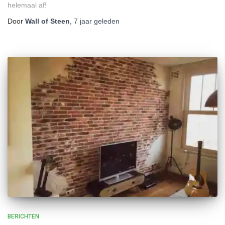
helemaal af!
Door
Wall of Steen
,
7 jaar
geleden
BERICHTEN