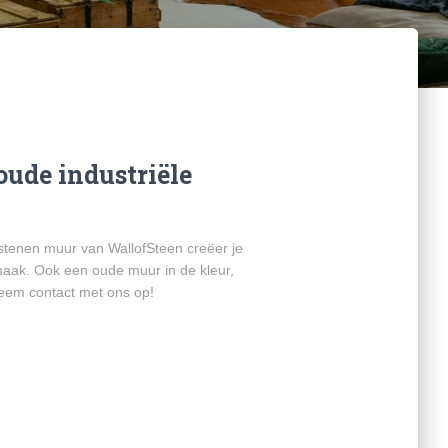
oude industriële
tenen muur van WallofSteen creëer je
 smaak. Ook een oude muur in de kleur,
Neem contact met ons op!