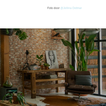
Foto door
@Jellina Detmar