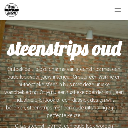
NAVIG
WISS
steenstrips oud
Ontdek de tijdloze charme van steenstrips met een
oude look voor jouw interieur. Creëer een warme en
authentieke sfeer in huis met deze unieke
wandbekleding. Of je nu een rustieke boerderijstijl, een
industriële loftlook of een klassiek design wilt
bereiken, steenstrips met een oude uitstraling zijn de
perfecte keuze.
Onze steenstrips met een oude look worden