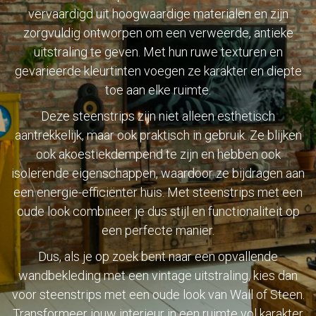
vervaardigd uit hoogwaardige materialen en zijn
zorgvuldig ontworpen om een verweerde, antieke
uitstraling te geven. Met hun ruwe texturen en
gevarieerde kleurtinten voegen ze karakter en diepte
toe aan elke ruimte.
Deze steenstrips zijn niet alleen esthetisch
aantrekkelijk, maar ook praktisch in gebruik. Ze blijken
ook akoestiekdempend te zijn en hebben ook
isolerende eigenschappen, waardoor ze bijdragen aan
een energie-efficiënter huis. Met steenstrips met een
oude look combineer je dus stijl en functionaliteit op
een perfecte manier.
Dus, als je op zoek bent naar een opvallende
wandbekleding met een vintage uitstraling, kies dan
voor steenstrips met een oude look van Wall of Steen.
Transformeer jouw interieur in een ruimte vol karakter