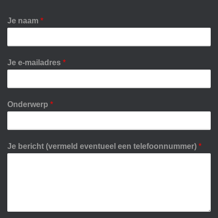
Je naam
*
Je e-mailadres
*
Onderwerp
*
Je bericht (vermeld eventueel een telefoonnummer)
*