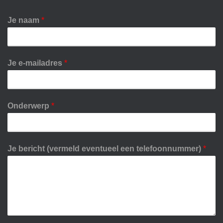
Je naam
*
Je e-mailadres
*
Onderwerp
*
Je bericht (vermeld eventueel een telefoonnummer)
*