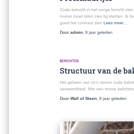
Zoals beloofd in het vorige bericht zie
muren moet laten zien bij klanten. Ik t
goed het contrast zien
Lees meer…
Door
admin
,
8 jaar
geleden
BERICHTEN
Structuur van de ba
Het geheim van zo’n stoere oude bakste
verweerdheid. Met een mooie belichting 
Door
Wall of Steen
,
8 jaar
geleden