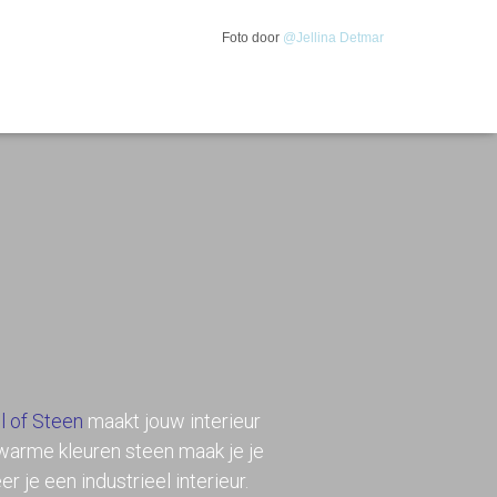
Foto door
@Jellina Detmar
l of Steen
maakt jouw interieur
 warme kleuren steen maak je je
er je een industrieel interieur.