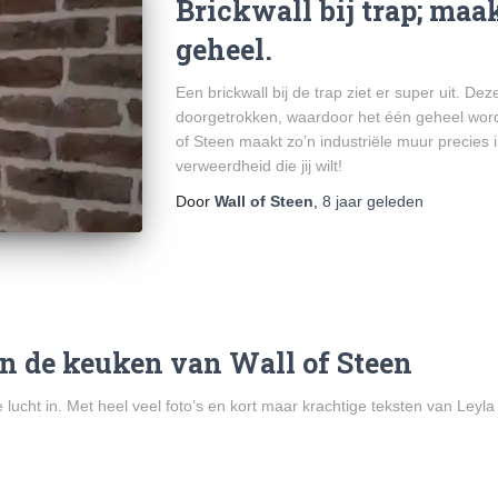
Brickwall bij trap; maa
geheel.
Een brickwall bij de trap ziet er super uit. D
doorgetrokken, waardoor het één geheel wordt.
of Steen maakt zo’n industriële muur precies 
verweerdheid die jij wilt!
Door
Wall of Steen
,
8 jaar
geleden
in de keuken van Wall of Steen
 lucht in. Met heel veel foto’s en kort maar krachtige teksten van Le